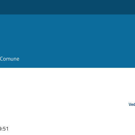
il Comune
Ved
9:51