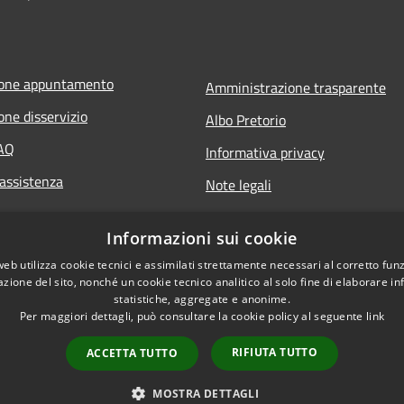
ione appuntamento
Amministrazione trasparente
one disservizio
Albo Pretorio
FAQ
Informativa privacy
 assistenza
Note legali
Dichiarazione di accessibilità
Informazioni sui cookie
web utilizza cookie tecnici e assimilati strettamente necessari al corretto fu
azione del sito, nonché un cookie tecnico analitico al solo fine di elaborare i
statistiche, aggregate e anonime.
Per maggiori dettagli, può consultare la cookie policy al seguente
link
RIFIUTA TUTTO
ACCETTA TUTTO
l sito
Copyright © 2026 • Comune
MOSTRA DETTAGLI