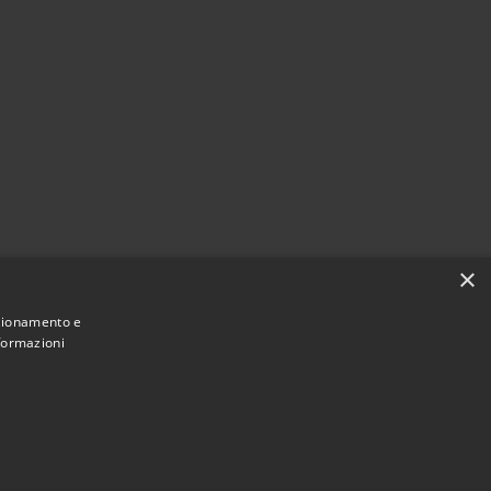
×
nzionamento e
nformazioni
Municipium
Accesso redazione
 di Scilla • Powered by
•