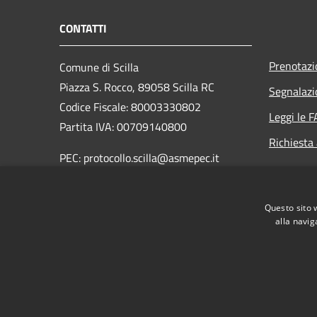
CONTATTI
Prenotaz
Comune di Scilla
Piazza S. Rocco, 89058 Scilla RC
Segnalazi
Codice Fiscale: 80003330802
Leggi le 
Partita IVA: 00709140800
Richiesta
PEC: protocollo.scilla@asmepec.it
Centralino Unico: 0965 754003
Questo sito 
Fax: 0965 754704
alla navig
RSS
Accessibilità
Privacy
Cookie
Mappa de