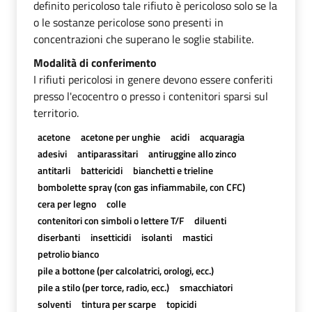
definito pericoloso tale rifiuto è pericoloso solo se la
o le sostanze pericolose sono presenti in
concentrazioni che superano le soglie stabilite.
Modalità di conferimento
I rifiuti pericolosi in genere devono essere conferiti
presso l'ecocentro o presso i contenitori sparsi sul
territorio.
acetone
acetone per unghie
acidi
acquaragia
adesivi
antiparassitari
antiruggine allo zinco
antitarli
battericidi
bianchetti e trieline
bombolette spray (con gas infiammabile, con CFC)
cera per legno
colle
contenitori con simboli o lettere T/F
diluenti
diserbanti
insetticidi
isolanti
mastici
petrolio bianco
pile a bottone (per calcolatrici, orologi, ecc.)
pile a stilo (per torce, radio, ecc.)
smacchiatori
solventi
tintura per scarpe
topicidi