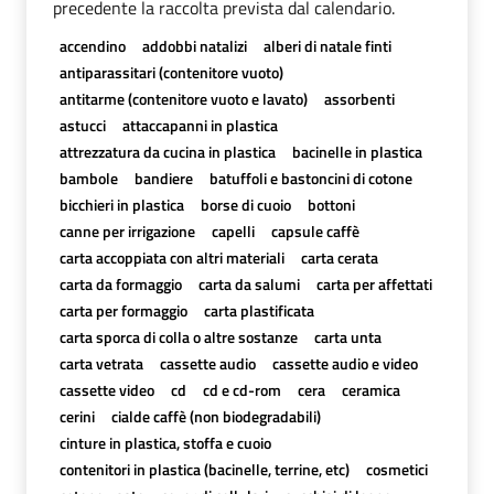
precedente la raccolta prevista dal calendario.
accendino
addobbi natalizi
alberi di natale finti
antiparassitari (contenitore vuoto)
antitarme (contenitore vuoto e lavato)
assorbenti
astucci
attaccapanni in plastica
attrezzatura da cucina in plastica
bacinelle in plastica
bambole
bandiere
batuffoli e bastoncini di cotone
bicchieri in plastica
borse di cuoio
bottoni
canne per irrigazione
capelli
capsule caffè
carta accoppiata con altri materiali
carta cerata
carta da formaggio
carta da salumi
carta per affettati
carta per formaggio
carta plastificata
carta sporca di colla o altre sostanze
carta unta
carta vetrata
cassette audio
cassette audio e video
cassette video
cd
cd e cd-rom
cera
ceramica
cerini
cialde caffè (non biodegradabili)
cinture in plastica, stoffa e cuoio
contenitori in plastica (bacinelle, terrine, etc)
cosmetici