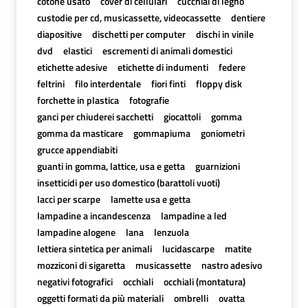
cotone usato
cover di cellulari
cucchiai di legno
custodie per cd, musicassette, videocassette
dentiere
diapositive
dischetti per computer
dischi in vinile
dvd
elastici
escrementi di animali domestici
etichette adesive
etichette di indumenti
federe
feltrini
filo interdentale
fiori finti
floppy disk
forchette in plastica
fotografie
ganci per chiuderei sacchetti
giocattoli
gomma
gomma da masticare
gommapiuma
goniometri
grucce appendiabiti
guanti in gomma, lattice, usa e getta
guarnizioni
insetticidi per uso domestico (barattoli vuoti)
lacci per scarpe
lamette usa e getta
lampadine a incandescenza
lampadine a led
lampadine alogene
lana
lenzuola
lettiera sintetica per animali
lucidascarpe
matite
mozziconi di sigaretta
musicassette
nastro adesivo
negativi fotografici
occhiali
occhiali (montatura)
oggetti formati da più materiali
ombrelli
ovatta