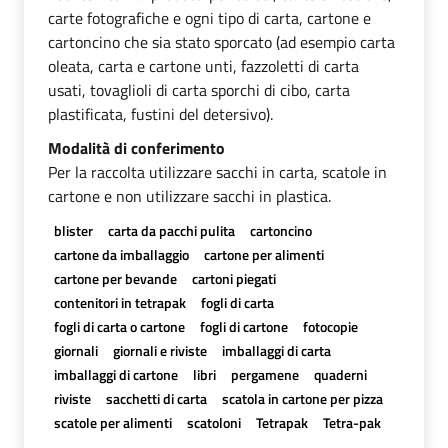
carte fotografiche e ogni tipo di carta, cartone e
cartoncino che sia stato sporcato (ad esempio carta
oleata, carta e cartone unti, fazzoletti di carta
usati, tovaglioli di carta sporchi di cibo, carta
plastificata, fustini del detersivo).
Modalità di conferimento
Per la raccolta utilizzare sacchi in carta, scatole in
cartone e non utilizzare sacchi in plastica.
blister
carta da pacchi pulita
cartoncino
cartone da imballaggio
cartone per alimenti
cartone per bevande
cartoni piegati
contenitori in tetrapak
fogli di carta
fogli di carta o cartone
fogli di cartone
fotocopie
giornali
giornali e riviste
imballaggi di carta
imballaggi di cartone
libri
pergamene
quaderni
riviste
sacchetti di carta
scatola in cartone per pizza
scatole per alimenti
scatoloni
Tetrapak
Tetra-pak