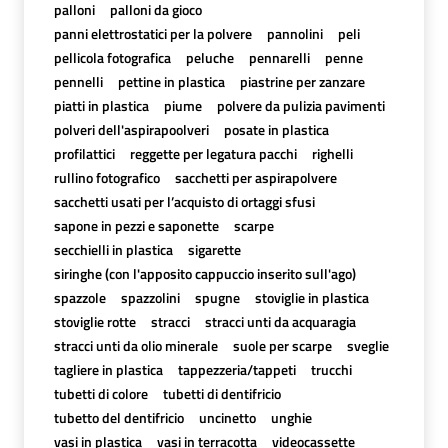
palloni
palloni da gioco
panni elettrostatici per la polvere
pannolini
peli
pellicola fotografica
peluche
pennarelli
penne
pennelli
pettine in plastica
piastrine per zanzare
piatti in plastica
piume
polvere da pulizia pavimenti
polveri dell'aspirapoolveri
posate in plastica
profilattici
reggette per legatura pacchi
righelli
rullino fotografico
sacchetti per aspirapolvere
sacchetti usati per l’acquisto di ortaggi sfusi
sapone in pezzi e saponette
scarpe
secchielli in plastica
sigarette
siringhe (con l'apposito cappuccio inserito sull'ago)
spazzole
spazzolini
spugne
stoviglie in plastica
stoviglie rotte
stracci
stracci unti da acquaragia
stracci unti da olio minerale
suole per scarpe
sveglie
tagliere in plastica
tappezzeria/tappeti
trucchi
tubetti di colore
tubetti di dentifricio
tubetto del dentifricio
uncinetto
unghie
vasi in plastica
vasi in terracotta
videocassette