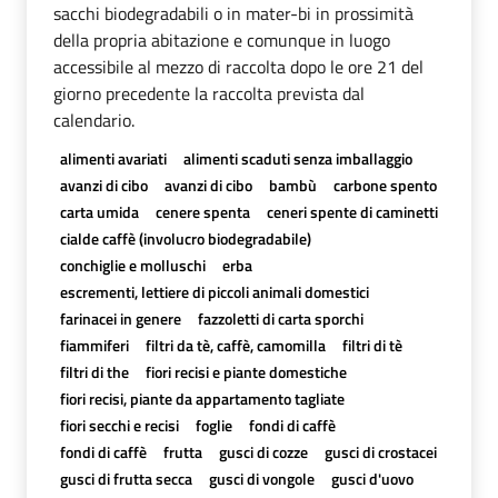
sacchi biodegradabili o in mater-bi in prossimità
della propria abitazione e comunque in luogo
accessibile al mezzo di raccolta dopo le ore 21 del
giorno precedente la raccolta prevista dal
calendario.
alimenti avariati
alimenti scaduti senza imballaggio
avanzi di cibo
avanzi di cibo
bambù
carbone spento
carta umida
cenere spenta
ceneri spente di caminetti
cialde caffè (involucro biodegradabile)
conchiglie e molluschi
erba
escrementi, lettiere di piccoli animali domestici
farinacei in genere
fazzoletti di carta sporchi
fiammiferi
filtri da tè, caffè, camomilla
filtri di tè
filtri di the
fiori recisi e piante domestiche
fiori recisi, piante da appartamento tagliate
fiori secchi e recisi
foglie
fondi di caffè
fondi di caffè
frutta
gusci di cozze
gusci di crostacei
gusci di frutta secca
gusci di vongole
gusci d'uovo