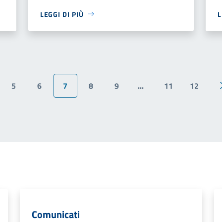
LEGGI DI PIÙ
L
5
6
7
8
9
...
11
12
ina precedente
Comunicati