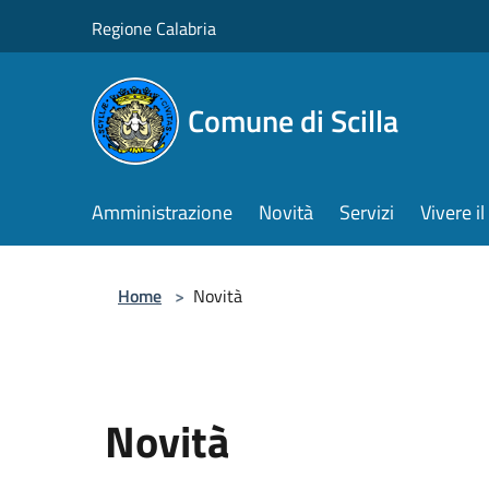
Salta al contenuto principale
Regione Calabria
Comune di Scilla
Amministrazione
Novità
Servizi
Vivere 
Home
>
Novità
Novità