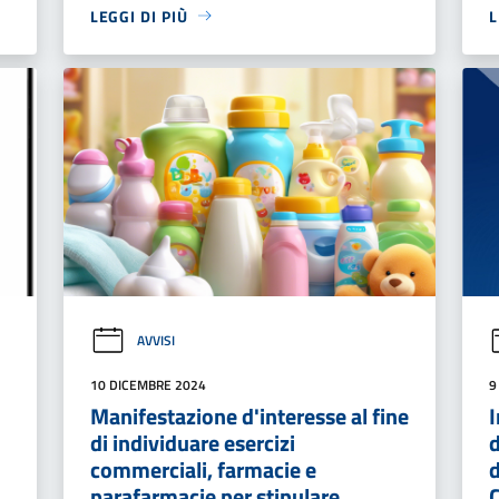
LEGGI DI PIÙ
L
AVVISI
10 DICEMBRE 2024
9
Manifestazione d'interesse al fine
I
di individuare esercizi
d
commerciali, farmacie e
d
parafarmacie per stipulare