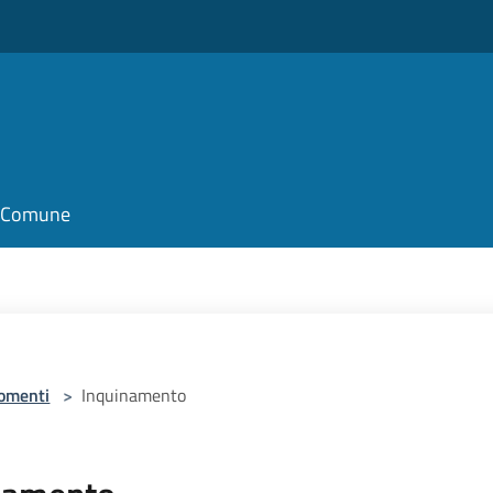
il Comune
omenti
>
Inquinamento