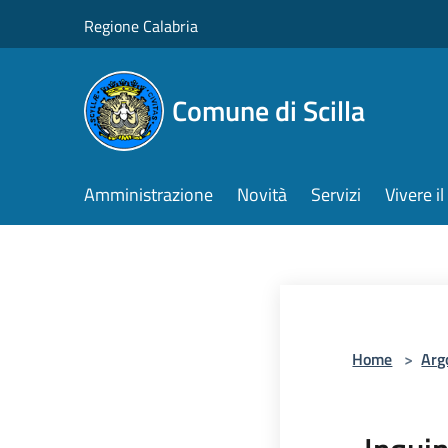
Salta al contenuto principale
Regione Calabria
Comune di Scilla
Amministrazione
Novità
Servizi
Vivere 
Home
>
Arg