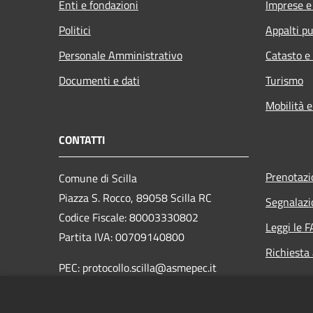
Enti e fondazioni
Imprese 
Politici
Appalti pu
Personale Amministrativo
Catasto e
Documenti e dati
Turismo
Mobilità e
CONTATTI
Prenotaz
Comune di Scilla
Piazza S. Rocco, 89058 Scilla RC
Segnalazi
Codice Fiscale: 80003330802
Leggi le 
Partita IVA: 00709140800
Richiesta
PEC: protocollo.scilla@asmepec.it
Centralino Unico: 0965 754003