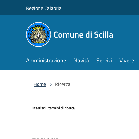
Salta al contenuto principale
Regione Calabria
Comune di Scilla
Amministrazione
Novità
Servizi
Vivere 
Home
>
Ricerca
Inserisci i termini di ricerca