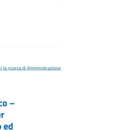
i la ricerca di Amministrazione
co –
r
o ed