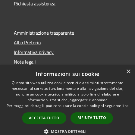
Richiesta assistenza
Amministrazione trasparente
Albo Pretorio
Informativa privacy
Note legali
×
Dichiarazione di accessibilità
Informazioni sui cookie
Questo sito web utilizza cookie tecnici e assimilati strettamente
necessari al corretto funzionamento e alla navigazione del sito,
nonché un cookie tecnico analitico al solo fine di elaborare
informazioni statistiche, aggregate e anonime.
RSS
Copyright © 2026 • Comune di
Per maggiori dettagli, può consultare la cookie policy al seguente
link
Accessibilità
Scilla • Powered by
Privacy
Municipium
Accesso
•
RIFIUTA TUTTO
ACCETTA TUTTO
Cookie
redazione
Mappa del sito
MOSTRA DETTAGLI