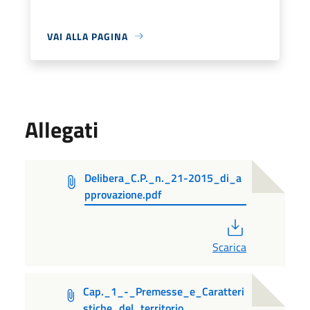
VAI ALLA PAGINA
Allegati
Delibera_C.P._n._21-2015_di_a
pprovazione.pdf
PDF
Scarica
Cap._1_-_Premesse_e_Caratteri
stiche_del_territorio