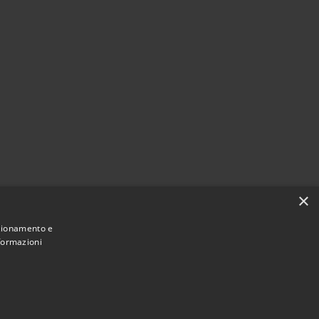
×
nzionamento e
nformazioni