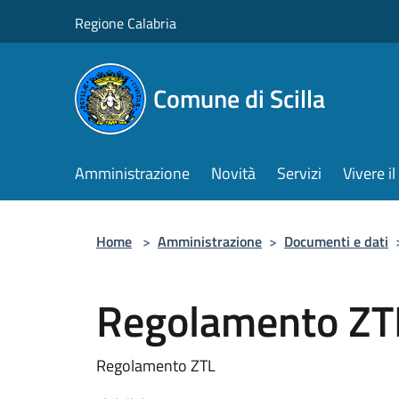
Salta al contenuto principale
Regione Calabria
Comune di Scilla
Amministrazione
Novità
Servizi
Vivere 
Home
>
Amministrazione
>
Documenti e dati
Regolamento ZT
Regolamento ZTL