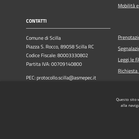
Mobilità e
CONTATTI
Prenotaz
Comune di Scilla
Piazza S. Rocco, 89058 Scilla RC
Segnalazi
Codice Fiscale: 80003330802
Leggi le 
Partita IVA: 00709140800
Richiesta
PEC: protocollo.scilla@asmepec.it
Centralino Unico: 0965 754003
Questo sito 
Fax: 0965 754704
alla navig