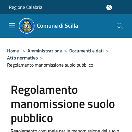
Salta al contenuto principale
Regione Calabria
Comune di Scilla
Home
>
Amministrazione
>
Documenti e dati
>
Atto normativo
>
Regolamento manomissione suolo pubblico
Regolamento
manomissione suolo
pubblico
Regolamento comunale per la manomissione del suolo