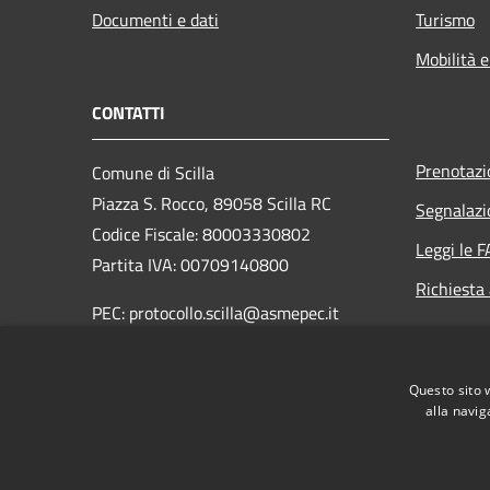
Documenti e dati
Turismo
Mobilità e
CONTATTI
Prenotaz
Comune di Scilla
Piazza S. Rocco, 89058 Scilla RC
Segnalazi
Codice Fiscale: 80003330802
Leggi le 
Partita IVA: 00709140800
Richiesta
PEC: protocollo.scilla@asmepec.it
Centralino Unico: 0965 754003
Questo sito 
Fax: 0965 754704
alla navig