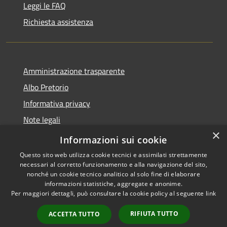
Leggi le FAQ
Richiesta assistenza
Amministrazione trasparente
Albo Pretorio
Informativa privacy
Note legali
×
Dichiarazione di accessibilità
Informazioni sui cookie
Questo sito web utilizza cookie tecnici e assimilati strettamente
necessari al corretto funzionamento e alla navigazione del sito,
nonché un cookie tecnico analitico al solo fine di elaborare
informazioni statistiche, aggregate e anonime.
RSS
Copyright © 2026 • Comune di
Per maggiori dettagli, può consultare la cookie policy al seguente
link
Accessibilità
Scilla • Powered by
Privacy
Municipium
Accesso
•
RIFIUTA TUTTO
ACCETTA TUTTO
Cookie
redazione