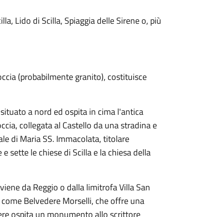
la, Lido di Scilla, Spiaggia delle Sirene o, più
occia (probabilmente granito), costituisce
situato a nord ed ospita in cima l'antica
cia, collegata al Castello da una stradina e
tale di Maria SS. Immacolata, titolare
sette le chiese di Scilla e la chiesa della
oviene da Reggio o dalla limitrofa Villa San
o come Belvedere Morselli, che offre una
edere ospita un monumento allo scrittore