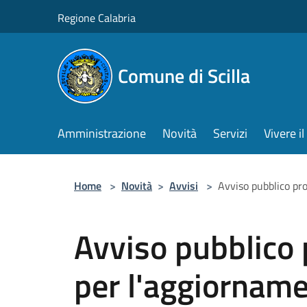
Salta al contenuto principale
Regione Calabria
Comune di Scilla
Amministrazione
Novità
Servizi
Vivere 
Home
>
Novità
>
Avvisi
>
Avviso pubblico pr
Avviso pubblico
per l'aggiorname